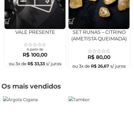
VALE PRESENTE
SET RUNAS – CITRINO
(AMETISTA QUEIMADA)
A partir de
R$
100,00
R$
80,00
ou
3
x de
R$
33,33
s/ juros
ou
3
x de
R$
26,67
s/ juros
Os mais vendidos