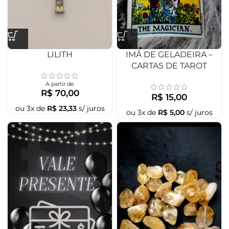
LILITH
IMÃ DE GELADEIRA –
CARTAS DE TAROT
A partir de
R$
70,00
R$
15,00
ou
3
x de
R$
23,33
s/ juros
ou
3
x de
R$
5,00
s/ juros