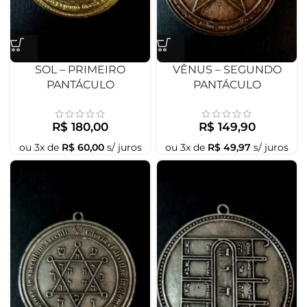
SOL – PRIMEIRO
VÊNUS – SEGUNDO
PANTÁCULO
PANTÁCULO
R$
180,00
R$
149,90
ou
3
x de
R$
60,00
s/ juros
ou
3
x de
R$
49,97
s/ juros