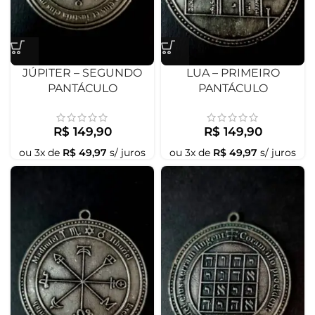
JÚPITER – SEGUNDO
LUA – PRIMEIRO
PANTÁCULO
PANTÁCULO
R$
149,90
R$
149,90
ou
3
x de
R$
49,97
s/ juros
ou
3
x de
R$
49,97
s/ juros