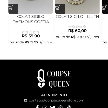
COLAR SIGILO
COLAR SIGILO – LILITH
DAEMONS GOÉTIA
R$
60,00
R$
59,90
ou
3
x de
R$
20,00
s/ juros
ou
3
x de
R$
19,97
s/ juros
ou
ATENDIMENTO
contato@corpsequeenstore.com