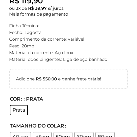
R$
119,90
ou
3
x de
R$
39,97
s/ juros
Mais formas de pagamento
Ficha Técnica:
Fecho: Lagosta
Comprimento da corrente: variável
Peso: 20mg
Material da corrente: Aço Inox
Material ddos pingentes: Liga de aço banhado
Adicione
R$
550,00
e ganhe frete grátis!
COR
: PRATA
Prata
TAMANHO DO COLAR
40 cm
45cm
50cm
60cm
80cm