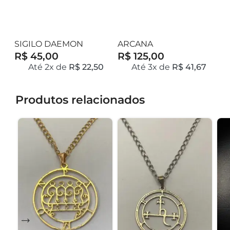
SIGILO DAEMON
ARCANA
T
GOETIA
R$ 45,00
R$ 125,00
R
7
Até 2x de
R$ 22,50
Até 3x de
R$ 41,67
Produtos relacionados