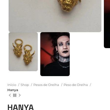
Início
Shop
Pesos de Orelha
Peso de Orelha
Hanya
HANYA