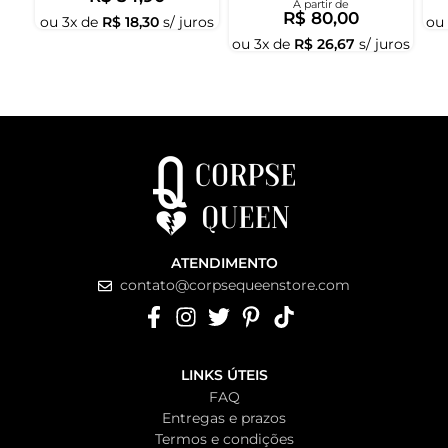
A partir de
R$
80,00
ou
3
x de
R$
18,30
s/ juros
ou
ou
3
x de
R$
26,67
s/ juros
ATENDIMENTO
contato@corpsequeenstore.com
LINKS ÚTEIS
FAQ
Entregas e prazos
Termos e condições