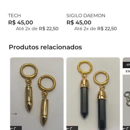
TECH
SIGILO DAEMON
S
GOETIA
R$ 45,00
R$ 45,00
R
7
Até 2x de
R$ 22,50
Até 2x de
R$ 22,50
Produtos relacionados
-1
ES