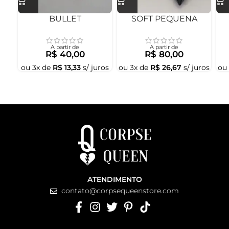
BULLET
SOFT PEQUENA
A partir de
A partir de
R$
40,00
R$
80,00
ou
3
x de
R$
13,33
s/ juros
ou
3
x de
R$
26,67
s/ juros
ou
ATENDIMENTO
contato@corpsequeenstore.com