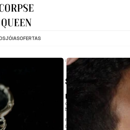
OS
JÓIAS
OFERTAS
Início
Shop
Pesos de Orelha
SIGILO STROP
R$
90,00
ou
3
x de
R$
30,00
s/ juros
Mais formas de pagamento
Ficha Técnica:
Diâmetro do sigilo: 35mm