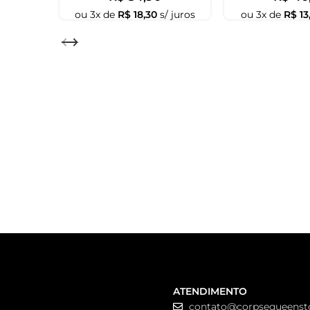
Prazo total = Processamento + prazo de entrega da t
Guia dos pesos:
0g-10g: Super leve, bom para todo mundo. Pode ser 
10g-20g: Peso Leve, confortável e quase não se sente 
20g-30g: Peso médio, mais tração, você já sente o b
brinco normal.
SIGILO DAEMON GOETIA
COLAR SIGILO
GOÉTIA
R$ 45,00
R$ 59,90
30g ou mais: Peso Pesado, forte tração, para pesso
Até 2x de
R$ 22,50
Até 3x de
R$ 19
para brinco normal.
Esse modelo e muitos outros estão disponíveis aqui 
O que os outros estão vendo