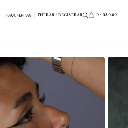
ENTRAR / REGISTRAR
0
/
R$
0,00
FAQ
OFERTAS
Peso de Orelha
Sigilo Strophalos de Hekate
HALOS DE HEKATE