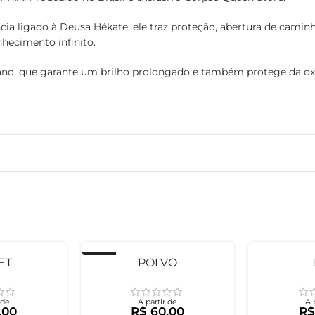
a ligado à Deusa Hékate, ele traz proteção, abertura de caminh
hecimento infinito.
liano, que garante um brilho prolongado e também protege da o
 4mm ou mais e também por quem não tem alargador
sofrer alterações de cor, tamanho e forma.
portanto as peças possuem pequenas variações e imperfeições, 
feito o quanto antes)
 de força maior)
NTES do envio, ou seja, ele não é o mesmo prazo informado pelo