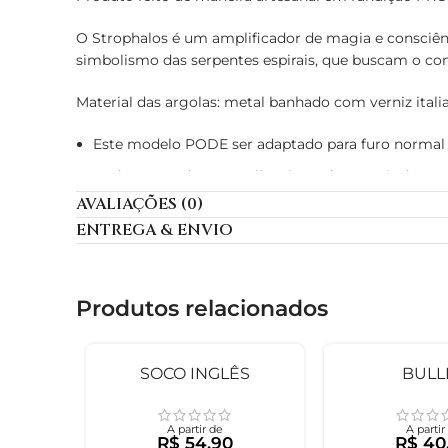
O Strophalos é um amplificador de magia e consciênci
simbolismo das serpentes espirais, que buscam o con
Material das argolas: metal banhado com verniz ita
Este modelo PODE ser adaptado para furo normal
Pode ser usado por orelha alargada a partir de
AVALIAÇÕES (0)
Não há uma pedra igual a outra, então elas podem 
ENTREGA & ENVIO
O processo de elaboração é completamente manual 
🔮
Prazos:
Pronta entrega: 7 a 15 dias úteis (geralmente envio é 
Você vai se interessar
Sob encomenda: até 30 dias (podendo variar em caso
Lembrando que o prazo de processamento é o prazo A
inclui o outro.