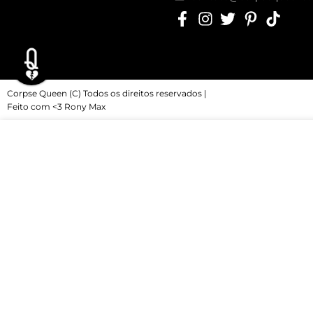
TA
SIGILO DAEMON GOETIA
SWORD
R$ 45,00
R$ 50,00
Até 2x de
R$ 22,50
Até 2x de
R$ 2
Produtos relacionados
VER OPÇÕES
VER OPÇÕES
SOCO INGLÊS
BULL