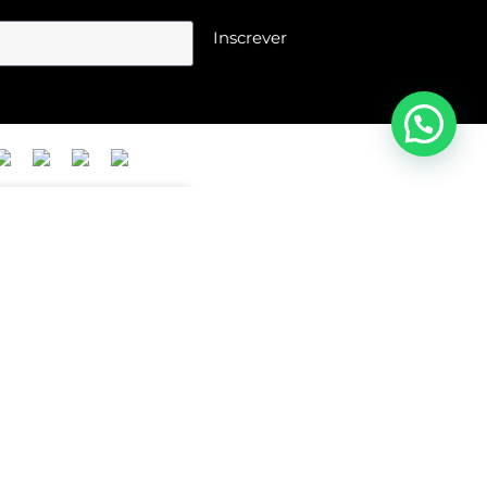
LUA
SUN
0
R$ 35,00
R$ 
e
R$ 26,67
Até 1x de
R$ 35,00
Até
-33%
VER OPÇÕES
VER OPÇÕ
LUA
ÁGATA
SPIK