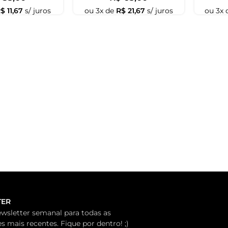
 brinco normal.
 pesos de orelha. Não pode ser adaptado para
LO - LILITH
0
 quem tem lóbulo afinado. Não pode ser adaptado
e
R$ 20,00