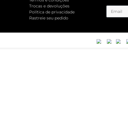
TECH
TAMBOR
R$ 45,00
R$ 80,0
5,00
Até 2x de
R$ 22,50
Até 3x d
-17%
VER OPÇÕES
VER OPÇÕES
ET
POLVO