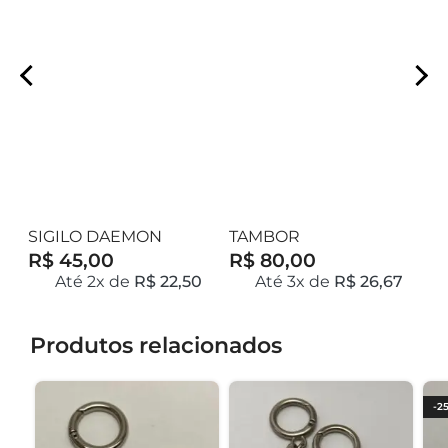
SIGILO DAEMON
TAMBOR
A
GOETIA
R$ 45,00
R$ 80,00
R
7
Até 2x de
R$ 22,50
Até 3x de
R$ 26,67
Produtos relacionados
-2