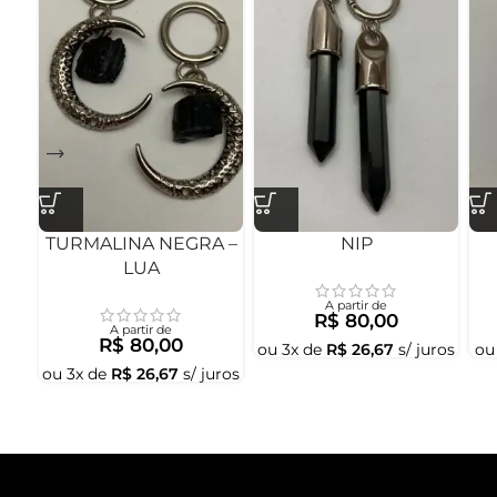
TURMALINA NEGRA –
NIP
LUA
A partir de
R$
80,00
A partir de
R$
80,00
ou
3
x de
R$
26,67
s/ juros
o
ou
3
x de
R$
26,67
s/ juros